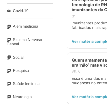
tecnologia de R
imunizantes da C
Covid-19
G1
Imunizantes produ
Além medicina
fabricados mais ra
pode facilitar a re
exijam nova vacina
Sistema Nervoso
Ver matéria compl
Central
Social
Quem amamenta p
era ‘não’, mas vi
Pesquisa
VEJA
Essa é uma das mai
mudanças no entend
Saúde feminina
remédio
Ver matéria compl
Neurologia