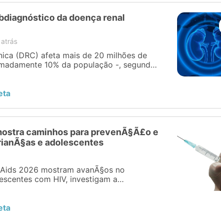
bdiagnóstico da doença renal
 atrás
nica (DRC) afeta mais de 20 milhões de
ximadamente 10% da população -, segundo
 Brasileira de Nefrologia (SBN). Desse
mil já dependem de terapia renal
ordo com o Censo Brasileiro de Diálise
eta
 entanto, pode ser ainda mais […]
mostra caminhos para prevenÃ§Ã£o e
rianÃ§as e adolescentes
a Aids 2026 mostram avanÃ§os no
escentes com HIV, investigam a
leite materno e revelam o impacto do
ento americano contra a aids
eta