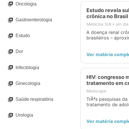
Oncologia
Estudo revela su
crônica no Brasil
Gastroenterologia
Medicina S/A •
um dia
A doença renal crô
Estudo
brasileiros – apro
dados da Sociedade
total, mais de 170 
Dor
substitutiva, de ac
Ver matéria compl
2024. O cenário, no
Infectologia
HIV: congresso 
tratamento em c
Ginecologia
Medscape
TrÃªs pesquisas d
Saúde respiratória
tratamento de adol
transmissÃ£o pelo 
corte no financiam
Urologia
Ver matéria compl