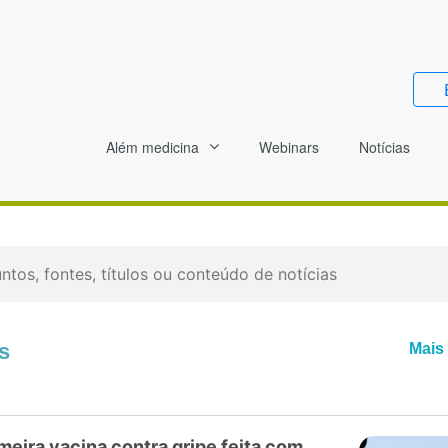
Além medicina
Webinars
Notícias
s
Mais 
eira vacina contra gripe feita com