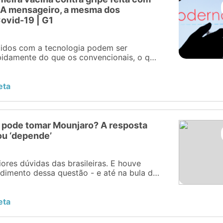
NA mensageiro, a mesma dos
ovid-19 | G1
zidos com a tecnologia podem ser
pidamente do que os convencionais, o que
sposta caso o vírus sofra mutações que
.
eta
ode tomar Mounjaro? A resposta
rou ‘depende’
ores dúvidas das brasileiras. E houve
imento dessa questão - e até na bula do
eta