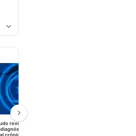
udo revela
EUA aprovam primeira
diagnóstico da doença
vacina contra gripe feita
al crônica no Brasil
com tecnologia de RNA