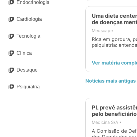
Endocrinologia
Uma dieta centen
Cardiologia
de doenças ment
Medscape
Tecnologia
Rica em gordura, p
psiquiatria: entend
sobre o uso da die
Clínica
Ver matéria compl
Destaque
Notícias mais antigas
Psiquiatria
Odontologia
PL prevê assistê
pelo beneficiário
Imunologia
Medicina S/A •
A Comissão de Def
dos Deputados apro