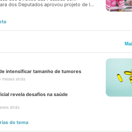
ara dos Deputados aprovou projeto de lei
os de saúde a custear tratamento
 pessoas com transtorno do espectro
o previstas sessões de fonoaudiologia,
eta
 ocupacional com integração sensorial,
icomotricista, musicoterapia e
a com cavalos). […]
Ma
de intensificar tamanho de tumores
5 meses atrás
ficial revela desafios na saúde
eses atrás
rias do tema