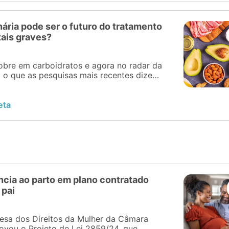
ária pode ser o futuro do tratamento
ais graves?
obre em carboidratos e agora no radar da
a o que as pesquisas mais recentes dizem
ta cetogênica em doenças mentais graves.
eta
ncia ao parto em plano contratado
 pai
esa dos Direitos da Mulher da Câmara
vou o Projeto de Lei 2859/24, que