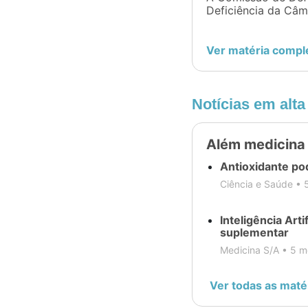
Deficiência da Câm
Obstetrícia
que obriga os plan
especializado para
Pediatria
autista (TEA). Estã
Ver matéria compl
psicologia, terapia
psicopedagogia, ps
Clínico
equoterapia (terapi
Notícias em alta
Nefrologia
Além medicina
Ginecologia e
Antioxidante po
Obstetrícia
Ciência e Saúde •
Nutrologia
Inteligência Arti
suplementar
Medicina S/A •
5 m
Psicologia
Ver todas as maté
Reumatologia