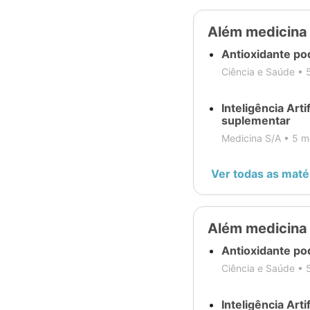
Geriatria
Além medicina
Antioxidante po
Tratamento
Ciência e Saúde •
SNC
Inteligência Arti
suplementar
Regulação
Medicina S/A •
5 m
Genética
Ver todas as maté
Cirurgia
Além medicina
Otorrinolaringologia
Antioxidante po
Ciência e Saúde •
Gestão
Inteligência Arti