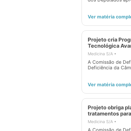
Dermatologia
garante que a con
hospitalar com obst
cobertura da assis
Ver matéria compl
Vacina
esteja no mesmo pl
Lucas Fernandes […
Nutrição
Projeto cria Pro
Tecnológica Av
Pneumologia
Medicina S/A •
A Comissão de Def
Bem-Estar
Deficiência da Câ
cria o Programa Na
Avançada. A iniciat
Sistem Nervoso
tratamento de pacie
Ver matéria compl
Central
neurológicas. O rel
(Solidariedade-MG
Lei 2333/24, deput
Ortopedia
Projeto obriga p
tratamentos para
Oftalmologia
Medicina S/A •
A Comissão de Def