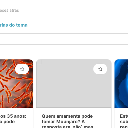
eses atrás
rias do tema
 os 35 anos:
Quem amamenta pode
Est
ro pode
tomar Mounjaro? A
sub
resposta era ‘não’, mas
ren