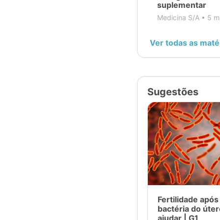
suplementar
Hematologia
Medicina S/A •
5 m
Medicamento
Ver todas as maté
Virologia
Sugestões
Vacinação
Doenças raras
Prevenção
Regulatório
Fertilidade após
Hepatologia
bactéria do úte
ajudar | G1