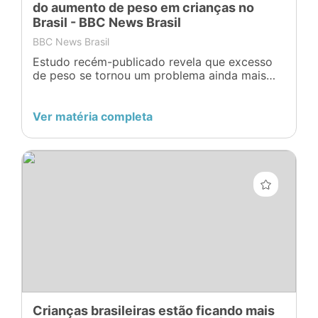
do aumento de peso em crianças no
Brasil - BBC News Brasil
BBC News Brasil
Estudo recém-publicado revela que excesso
de peso se tornou um problema ainda mais
grave entre meninos e meninas de 5 a 10 anos
nos últimos anos. Entenda o que explica o
fenômeno — e quais são as saídas para
Ver matéria completa
resolvê-lo.
Crianças brasileiras estão ficando mais