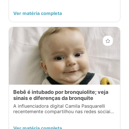
Ver matéria completa
Bebê é intubado por bronquiolite; veja
sinais e diferenças da bronquite
A influenciadora digital Camila Pasquarelli
recentemente compartilhou nas redes sociais
sua experiência angustiante com seu filho de
sete meses, Francisco, que foi diagnosticado
com bronquiolite. O quadro se agravou
Ver matéria completa