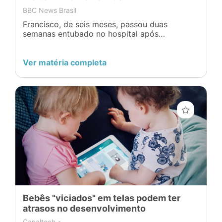
BBC News Brasil
Francisco, de seis meses, passou duas
semanas entubado no hospital após
desenvolver uma bronquiolite. Segundo os
médicos, o caso poderia ter sido fatal se a
família não tivesse recorrido ao hospital
Ver matéria completa
rapidamente.
Bebês "viciados" em telas podem ter
atrasos no desenvolvimento
Canaltech •