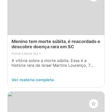
Menino tem morte súbita, é reacordado e
descobre doença rara em SC
Portal Litoral Sul •
A vitória sobre a morte súbita. Essa é a
história rara de Israel Martins Lourenço, 7
anos, morador de Palhoça, que nesta quarta-
feira, 26 de abril, passou por cirurgia no
Hospital Infantil Joana de Gusmão (HIJG), em
Ver matéria completa
Florianópolis, para colocação de um
cardiodesfibrilador implantável (CDI).