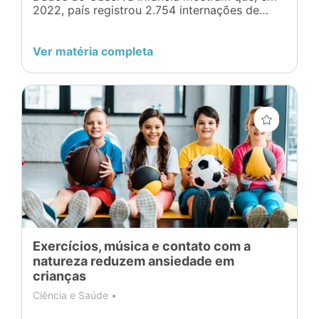
2022, país registrou 2.754 internações de
bebês por desnutrição. Bahia e Salvador
concentraram 480 e 159 internações
respectivamente.
Ver matéria completa
Exercícios, música e contato com a
natureza reduzem ansiedade em
crianças
Ciência e Saúde •