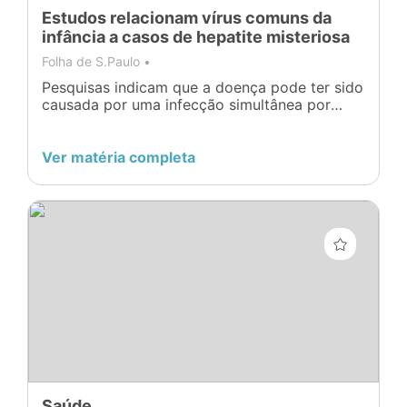
Estudos relacionam vírus comuns da
infância a casos de hepatite misteriosa
Folha de S.Paulo •
Pesquisas indicam que a doença pode ter sido
causada por uma infecção simultânea por
vários vírus comuns aliados ao conhecido
vírus adeno-associado tipo 2
Ver matéria completa
Saúde