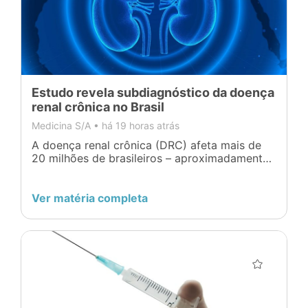
Estudo revela subdiagnóstico da doença
renal crônica no Brasil
Medicina S/A •
há 19 horas atrás
A doença renal crônica (DRC) afeta mais de
20 milhões de brasileiros – aproximadamente
10% da população -, segundo dados da
Sociedade Brasileira de Nefrologia (SBN).
Desse total, mais de 170 mil já dependem de
Ver matéria completa
terapia renal substitutiva, de acordo com o
Censo Brasileiro de Diálise 2024. O cenário, no
entanto, pode ser ainda mais […]