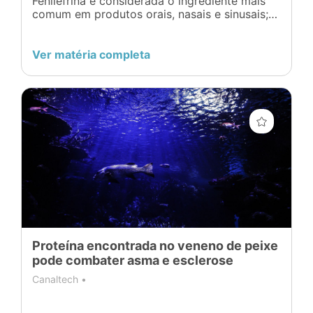
Fenilefrina é considerada o ingrediente mais
comum em produtos orais, nasais e sinusais;
No ano passado, petição tentou remover o
status de venda livre do medicamento
Ver matéria completa
Proteína encontrada no veneno de peixe
pode combater asma e esclerose
Canaltech •