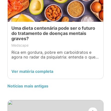
Uma dieta centenária pode ser o futuro
do tratamento de doenças mentais
graves?
Medscape
Rica em gordura, pobre em carboidratos e
agora no radar da psiquiatria: entenda o que
as pesquisas mais recentes dizem sobre o uso
da dieta cetogênica em doenças mentais
graves.
Ver matéria completa
Notícias mais antigas