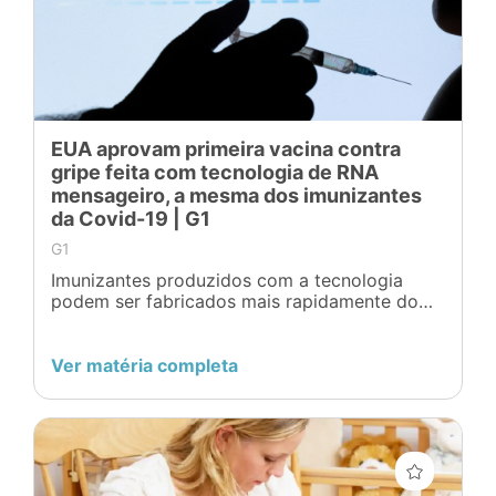
EUA aprovam primeira vacina contra
gripe feita com tecnologia de RNA
mensageiro, a mesma dos imunizantes
da Covid-19 | G1
G1
Imunizantes produzidos com a tecnologia
podem ser fabricados mais rapidamente do
que os convencionais, o que pode facilitar a
resposta caso o vírus sofra mutações que
exijam nova vacina.
Ver matéria completa