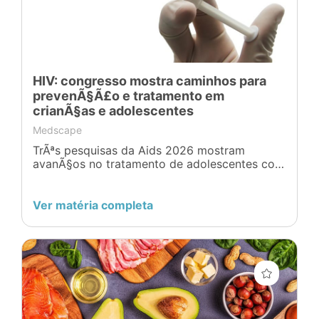
HIV: congresso mostra caminhos para
prevenÃ§Ã£o e tratamento em
crianÃ§as e adolescentes
Medscape
TrÃªs pesquisas da Aids 2026 mostram
avanÃ§os no tratamento de adolescentes com
HIV, investigam a transmissÃ£o pelo leite
materno e revelam o impacto do corte no
financiamento americano contra a aids
Ver matéria completa