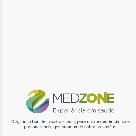
CONTEÚDO DESTINADO EXCLUSIVAMENTE A
PROFISSIONAIS PRESCRITORES E/OU DISPENSADORES DE
Podcast
MEDICAMENTOS.
Podcast
7 minutos
02/09/2025
Ir para o login
Pubmed​
Cadastre-se agora mesmo
Olá, muito bom ter você por aqui, para uma experiência mais
personalizada, gostaríamos de saber se você é: